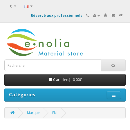
€
Réservé aux professionnels
0 article(s) - 0,00€
Catégories
Marque
ENI