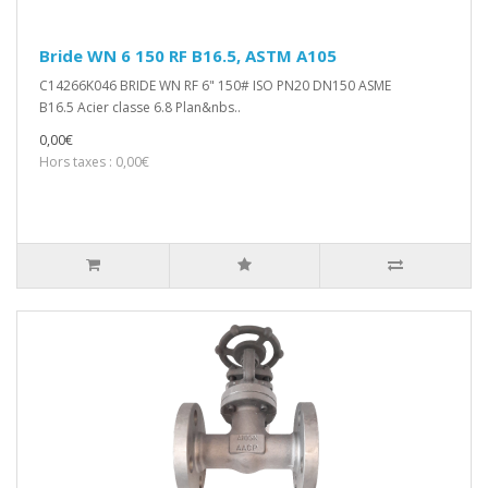
Bride WN 6 150 RF B16.5, ASTM A105
C14266K046 BRIDE WN RF 6" 150# ISO PN20 DN150 ASME
B16.5 Acier classe 6.8 Plan&nbs..
0,00€
Hors taxes : 0,00€