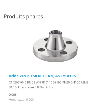
Produits phares
Bride WN 6 150 RF B16.5, ASTM A105
C14266K046 BRIDE WN RF 6" 150# ISO PN20 DN150 ASME
B16.5 Acier classe 6.8 Plan&nbs..
0,00€
Hors taxes : 0,00€