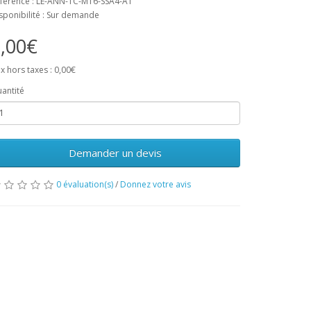
férence : LE-ANN-TC-M16-SSA4-AT
sponibilité : Sur demande
,00€
ix hors taxes : 0,00€
antité
Demander un devis
0 évaluation(s)
/
Donnez votre avis