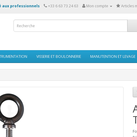
 aux professionnels
Mon compte
Articles 
STRUMENTATION
VISSERIE ET BOULONNERIE
MANUTENTION ET LEVAGE
Fo