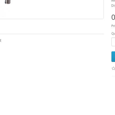
Ré
Di
0
Pr
Qu
E